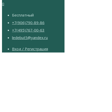
0
Бесплатный
+7(906)790-89-86
+7(495)767-00-63
ledebut5@yandex.ru
Вход / Регистрация