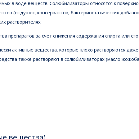
ых в воде веществ. Солюбилизаторы относятся к поверхнос
тов (отдушек, консервантов, бактериостатических добавок
ких растворителях.
ва препаратов за счет снижения содержания спирта или его
ески активные вещества, которые плохо растворяются даже
редства также растворяют в солюбилизаторах (масло жожо
ые вещества)