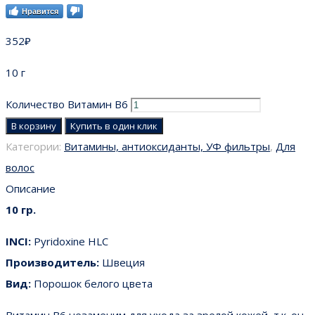
Нравится
352
₽
10 г
Количество Витамин B6
В корзину
Купить в один клик
Категории:
Витамины, антиоксиданты, УФ фильтры
,
Для
волос
Описание
10 гр.
INCI:
Pyridoxine HLC
Производитель:
Швеция
Вид:
Порошок белого цвета
Витамин В6 незаменим для ухода за зрелой кожей, т.к. он