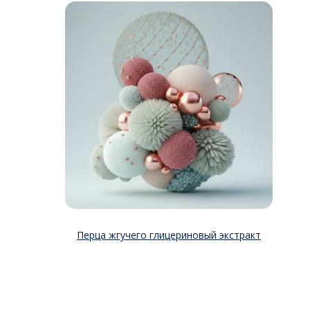
Перца жгучего глицериновый экстракт