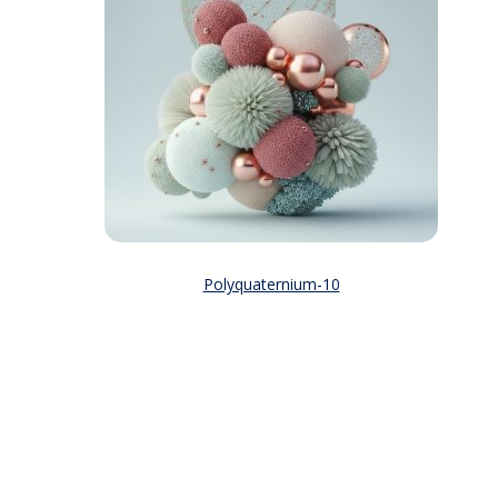
Polyquaternium-10
25 мл
40
₽
Купить в один клик
Выбрать ...