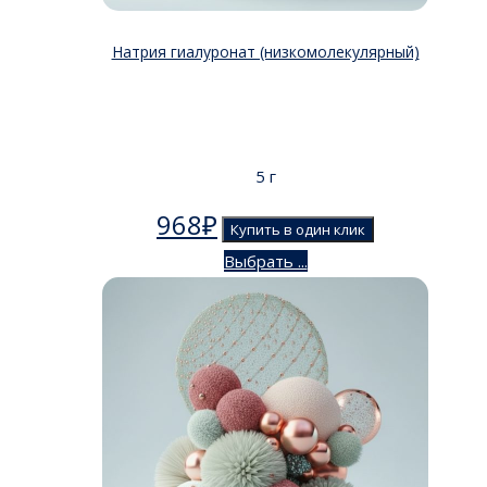
Натрия гиалуронат (низкомолекулярный)
5 г
968
₽
Купить в один клик
Выбрать ...