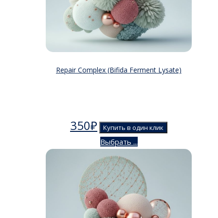
Repair Complex (Bifida Ferment Lysate)
350
₽
Купить в один клик
Выбрать ...