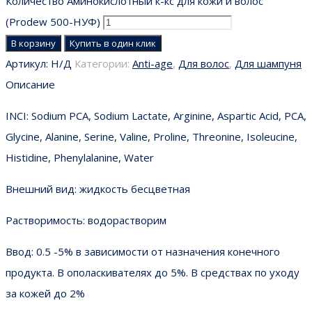
Количество Аминокислотный к-кс для кожи и волос
(Prodew 500-НУФ)
В корзину
Купить в один клик
Артикул:
Н/Д
Категории:
Anti-age
,
Для волос
,
Для шампуня
Описание
INCI: Sodium PCA, Sodium Lactate, Arginine, Aspartic Acid, PCA,
Glycine, Alanine, Serine, Valine, Proline, Threonine, Isoleucine,
Histidine, Phenylalanine, Water
Внешний вид: жидкость бесцветная
Растворимость: водорастворим
Ввод: 0.5 -5% в зависимости от назначения конечного
продукта. В ополаскивателях до 5%. В средствах по уходу
за кожей до 2%