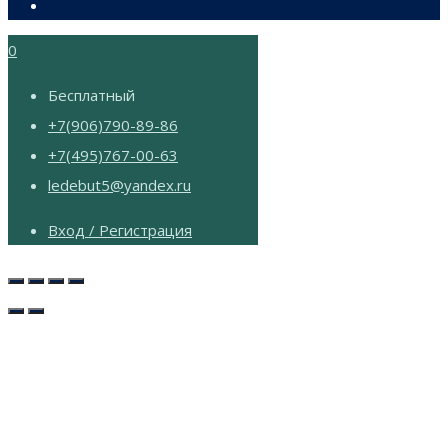
0
Бесплатный
+7(906)790-89-86
+7(495)767-00-63
ledebut5@yandex.ru
Вход / Регистрация