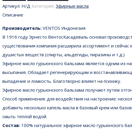
Артикул:
Н/Д
Категория:
Эфирные масла
Описание
Производитель:
VENTOS Индонезия
В 1916 году Эрнесто ВентосКасадеваль основал производс
существования компания расширила ассортимент и сейчас к
душистых веществ (спирты, альдегиды, пиразины и т.д.)
Эфирное масло гурьюнского бальзама является одним из на
высыпания. Обладает регенерирующим и восстанавливающим
выпадение и ломкость. Благотворно влияет на психику.
Эфирное масло гурьюнского бальзама получают путем отго
Способ применения: для воздействия на настроение: нескол
добавить несколько капель масла в базовый крем или базо
смыть теплой водой.
Состав:
100% натуральное эфирное масло гурьюнского ба