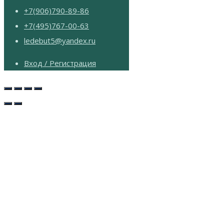
+7(906)790-89-86
+7(495)767-00-63
ledebut5@yandex.ru
Вход / Регистрация