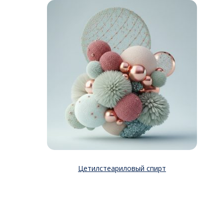
Цетилстеариловый спирт