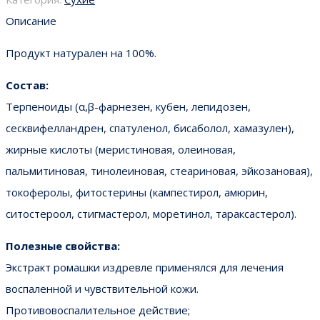
Описание
Продукт натурален на 100%.
Состав:
Терпеноиды (α,β-фарнезен, кубен, лепидозен,
сесквифелландрен, спатуленол, бисаболол, хамазулен),
жирные кислоты (меристиновая, олеиновая,
пальмитиновая, тинолеиновая, стеариновая, эйкозановая),
токоферолы, фитостерины (кампестирол, амюрин,
ситостероол, стигмастерол, моретинол, тараксастерол).
Полезные свойства:
Экстракт ромашки издревле применялся для лечения
воспаленной и чувствительной кожи.
Противовоспалительное действие;