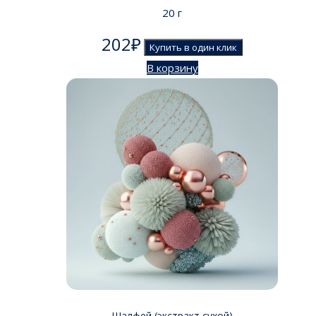
20 г
202
₽
Купить в один клик
В корзину
Шалфей (экстракт сухой)