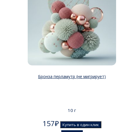
Бронза перламутр (не мигрирует)
10 г
157
₽
Купить в один клик