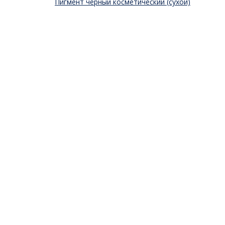
Пигмент черный косметический (сухой)
10 г
119
₽
Купить в один клик
В корзину
© Компоненты для косметики ledebut.ru.
Продвижение
сайта Smartoo.ru
.