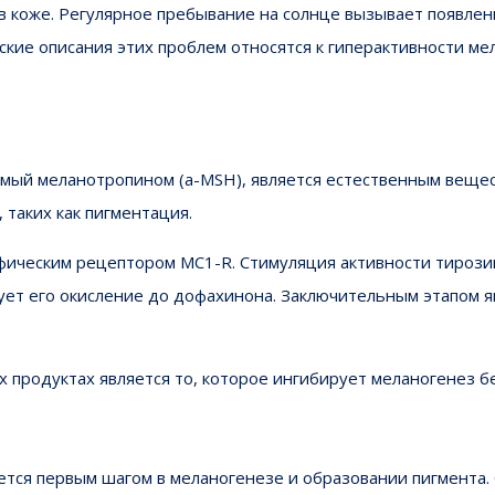
в коже. Регулярное пребывание на солнце вызывает появлен
ческие описания этих проблем относятся к гиперактивности 
мый меланотропином (a-MSH), является естественным веще
 таких как пигментация.
ифическим рецептором MC1-R. Стимуляция активности тироз
ет его окисление до дофахинона. Заключительным этапом яв
 продуктах является то, которое ингибирует меланогенез б
тся первым шагом в меланогенезе и образовании пигмента.