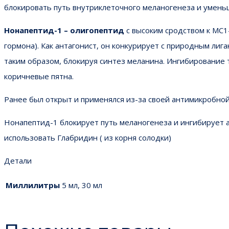
блокировать путь внутриклеточного меланогенеза и умень
Нонапептид-1 – олигопептид
с высоким сродством к MC
гормона). Как антагонист, он конкурирует с природным ли
таким образом, блокируя синтез меланина. Ингибирование
коричневые пятна.
Ранее был открыт и применялся из-за своей антимикробной 
Нонапептид-1 блокирует путь меланогенеза и ингибирует а
использовать Глабридин ( из корня солодки)
Детали
Миллилитры
5 мл, 30 мл