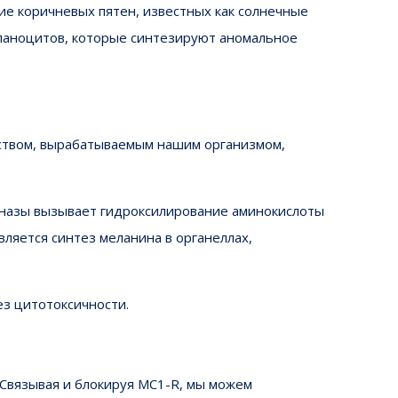
ие коричневых пятен, известных как солнечные
меланоцитов, которые синтезируют аномальное
ством, вырабатываемым нашим организмом,
иназы вызывает гидроксилирование аминокислоты
ляется синтез меланина в органеллах,
ез цитотоксичности.
 Связывая и блокируя MC1-R, мы можем