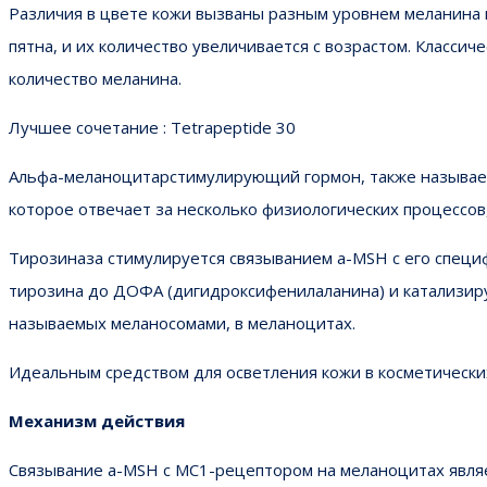
Различия в цвете кожи вызваны разным уровнем меланина 
пятна, и их количество увеличивается с возрастом. Класси
количество меланина.
Лучшее сочетание : Tetrapeptide 30
Альфа-меланоцитарстимулирующий гормон, также называе
которое отвечает за несколько физиологических процессов,
Тирозиназа стимулируется связыванием a-MSH с его спец
тирозина до ДОФА (дигидроксифенилаланина) и катализиру
называемых меланосомами, в меланоцитах.
Идеальным средством для осветления кожи в косметических
Механизм действия
Связывание a-MSH с MC1-рецептором на меланоцитах являе