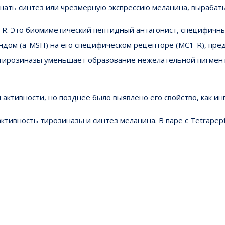
шать синтез или чрезмерную экспрессию меланина, вырабат
1-R. Это биомиметический пептидный антагонист, специфич
гандом (a-MSH) на его специфическом рецепторе (MC1-R), п
 тирозиназы уменьшает образование нежелательной пигмент
активности, но позднее было выявлено его свойство, как ин
ктивность тирозиназы и синтез меланина. В паре с Tetrapep