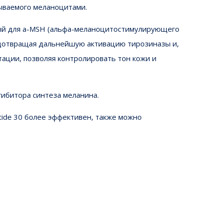
ываемого меланоцитами.
ный для a-MSH (альфа-меланоцитостимулирующего
редотвращая дальнейшую активацию тирозиназы и,
ации, позволяя контролировать тон кожи и
гибитора синтеза меланина.
tide 30 более эффективен, также можно