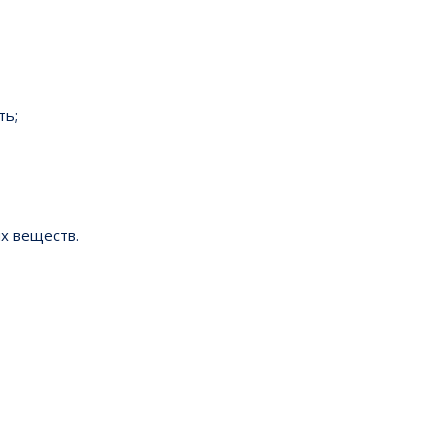
ть;
ых веществ.