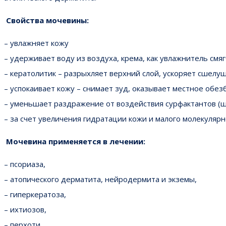
Свойства мочевины:
– увлажняет кожу
– удерживает воду из воздуха, крема, как увлажнитель смя
– кератолитик – разрыхляет верхний слой, ускоряет сшелу
– успокаивает кожу – снимает зуд, оказывает местное обе
– уменьшает раздражение от воздействия сурфактантов (ша
– за счет увеличения гидратации кожи и малого молекуляр
Мочевина применяется в лечении:
– псориаза,
– атопического дерматита, нейродермита и экземы,
– гиперкератоза,
– ихтиозов,
– перхоти.