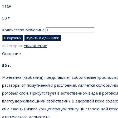
116
₽
50 г
Количество Мочевина
В корзину
Купить в один клик
Категория:
Увлажнение
Описание
50 г.
Мочевина (карбамид) представляет собой белые кристаллы,
растворы от помутнения и расслоения, является солюбилиз
роговый слой. Присутствует в естественном виде в рогово
влагоудерживающими свойствами). В здоровой коже содержи
см2. Очень низкие концентрации присущи стареющей коже,
атопического дерматита.