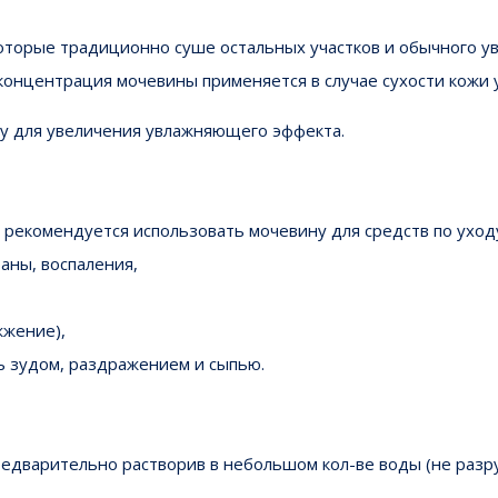
 которые традиционно суше остальных участков и обычного у
я концентрация мочевины применяется в случае сухости кожи 
жу для увеличения увлажняющего эффекта.
е рекомендуется использовать мочевину для средств по уходу
раны, воспаления,
жжение),
ь зудом, раздражением и сыпью.
едварительно растворив в небольшом кол-ве воды (не разру