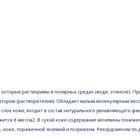
 которые растворимы в полярных средах (воде, этаноле). Пр
атором (растворителем). Обладает малым молекулярным весо
м слое кожи, входит в состав натурального увлажняющего ф
тся 8 мкг/см2. В сухой коже содержание мочевины понижено 
 коже, пораженной экземой и псориазом. Рекордсменом по 