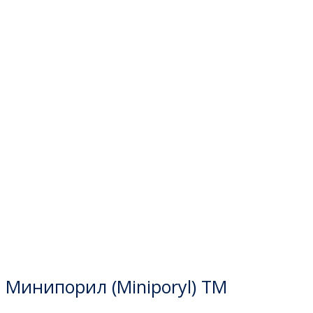
Товар в пути
Минипорил (Miniporyl) TM