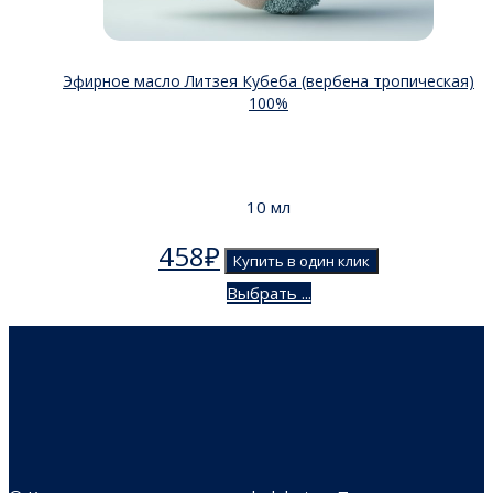
Эфирное масло Литзея Кубеба (вербена тропическая)
100%
10 мл
458
₽
Купить в один клик
Выбрать ...