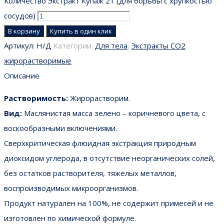
Количество Экстракт Купаж 21 (для борьбы с хрупкостью
сосудов)
В корзину
Купить в один клик
Артикул:
Н/Д
Категории:
Для тела
,
Экстракты CO2
жирорастворимые
Описание
Растворимость:
Жирорастворим.
Вид:
Маслянистая масса зелено – коричневого цвета, с
воскообразными включениями.
Сверхкритическая флюидная экстракция природным
диоксидом углерода, в отсутствие неорганических солей,
без остатков растворителя, тяжелых металлов,
воспроизводимых микроорганизмов.
Продукт натурален на 100%, не содержит примесей и не
изготовлен по химической формуле.