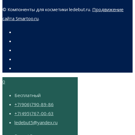
© Компоненты для косметики ledebut.ru.
Продвижение
сайта Smartoo.ru
.
0
Бесплатный
+7(906)790-89-86
+7(495)767-00-63
ledebut5@yandex.ru