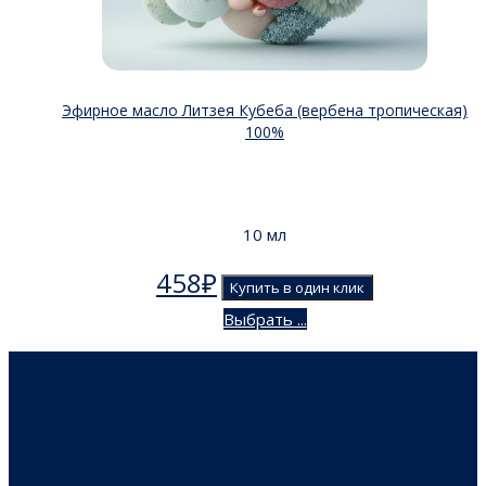
Эфирное масло Литзея Кубеба (вербена тропическая)
100%
10 мл
458
₽
Купить в один клик
Выбрать ...