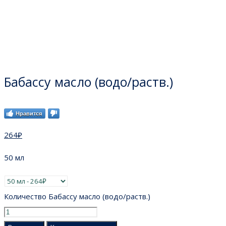
Бабассу масло (водо/раств.)
Нравится
264
₽
50 мл
Количество Бабассу масло (водо/раств.)