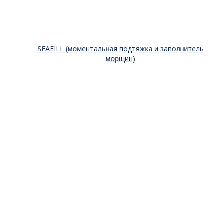
SEAFILL (моментальная подтяжка и заполнитель
морщин)
10 мл
570
₽
Купить в один клик
Выбрать ...