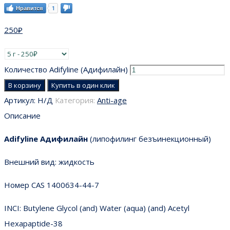
Нравится
1
250
₽
Количество Adifyline (Адифилайн)
В корзину
Купить в один клик
Артикул:
Н/Д
Категория:
Anti-age
Описание
Adifyline Адифилайн
(липофилинг безъинекционный)
Внешний вид: жидкость
Номер CAS
1400634-44-7
INCI: Butylene Glycol (and) Water (aqua) (and) Acetyl
Hexapaptide-38