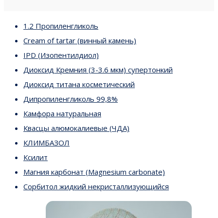
1.2 Пропиленгликоль
Cream of tartar (винный камень)
IPD (Изопентилдиол)
Диоксид Кремния (3-3.6 мкм) супертонкий
Диоксид титана косметический
Дипропиленгликоль 99,8%
Камфора натуральная
Квасцы алюмокалиевые (ЧДА)
КЛИМБАЗОЛ
Ксилит
Магния карбонат (Magnesium carbonate)
Сорбитол жидкий некристаллизующийся