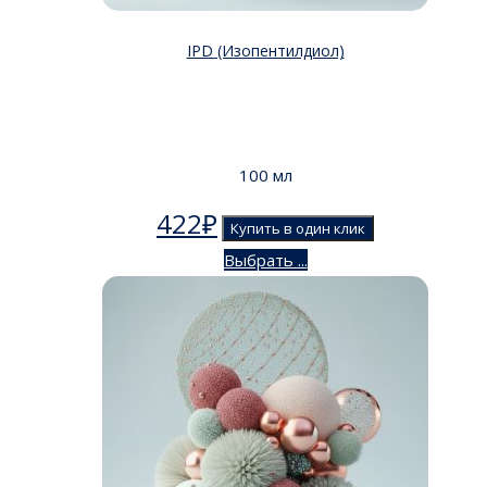
IPD (Изопентилдиол)
100 мл
422
₽
Купить в один клик
Выбрать ...