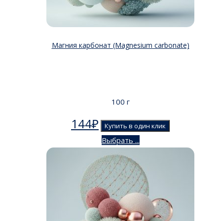
Магния карбонат (Magnesium carbonate)
100 г
144
₽
Купить в один клик
Выбрать ...