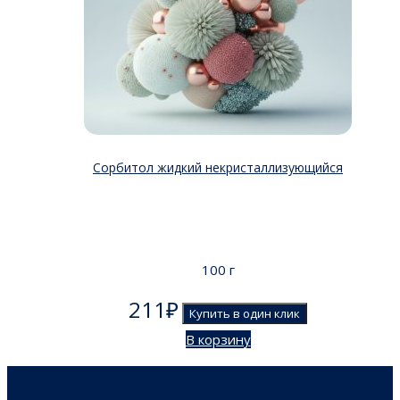
Сорбитол жидкий некристаллизующийся
100 г
211
₽
Купить в один клик
В корзину